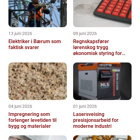
13 juni 2026
09 juni 2026
Elektriker i Bærum som
Regnskapsfører
faktisk svarer
lørenskog trygg
økonomisk styring for
små og mellomstore
bedrifter
04 juni 2026
01 juni 2026
Impregnering som
Lasersveising
forlenger levetiden til
presisjonsarbeid for
bygg og materialer
moderne industri