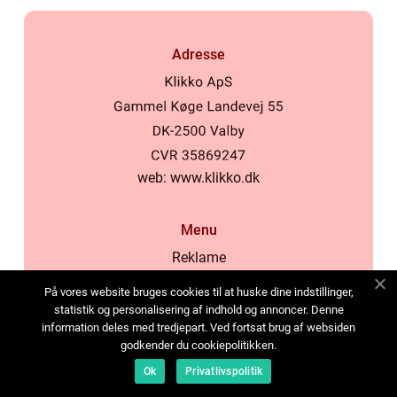
Adresse
web:
www.klikko.dk
Menu
Reklame
Om oss
På vores website bruges cookies til at huske dine indstillinger,
Cookies
statistik og personalisering af indhold og annoncer. Denne
information deles med tredjepart. Ved fortsat brug af websiden
Kontakt Oss
godkender du cookiepolitikken.
Sitemap
Ok
Privatlivspolitik