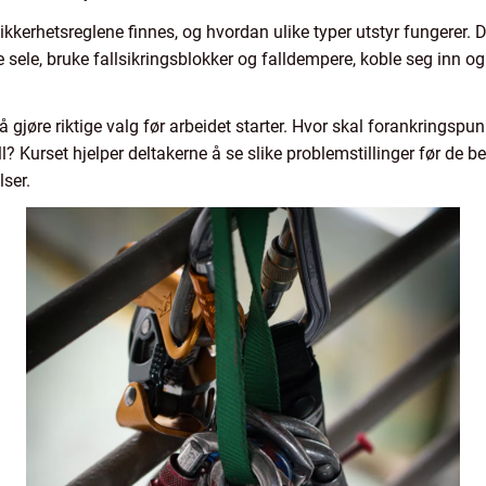
sikkerhetsreglene finnes, og hvordan ulike typer utstyr fungerer. D
re sele, bruke fallsikringsblokker og falldempere, koble seg inn 
 gjøre riktige valg før arbeidet starter. Hvor skal forankringspun
ll? Kurset hjelper deltakerne å se slike problemstillinger før de 
ser.