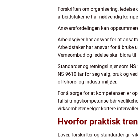
Forskriften om organisering, ledelse o
arbeidstakerne har nødvendig kompeta
Ansvarsfordelingen kan oppsummeres s
Arbeidsgiver har ansvar for at ansatte
Arbeidstaker har ansvar for å bruke ut
Verneombud og ledelse skal bidra til a
Standarder og retningslinjer som NS 
NS 9610 tar for seg valg, bruk og vedl
offshore- og industrimiljøer.
For å sørge for at kompetansen er op
fallsikringskompetanse bør vedlikeho
virksomheter velger kortere intervalle
Hvorfor praktisk tren
Lover, forskrifter og standarder gir v