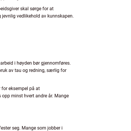
beidsgiver skal sørge for at
g jevnlig vedlikehold av kunnskapen.
 arbeid i høyden bør gjennomføres.
bruk av tau og redning, særlig for
r for eksempel på at
s opp minst hvert andre år. Mange
g fester seg. Mange som jobber i