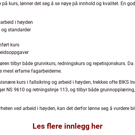
 på kurs, lønner det seg å se nøye på innhold og kvalitet. En go
 arbeid i høyden
k og standarder
ført kurs
rbeidsoppgaver
døren tilbyr både grunnkurs, redningskurs og repetisjonskurs. D
de mest erfarne fagarbeiderne.
sisnære kurs i fallsikring og arbeid i høyden, trekkes ofte BIKS 
ger NS 9610 og retningslinje 113, og tilbyr både grunnopplæring
erheten ved arbeid i høyden, kan det derfor lønne seg å vurdere 
Les flere innlegg her