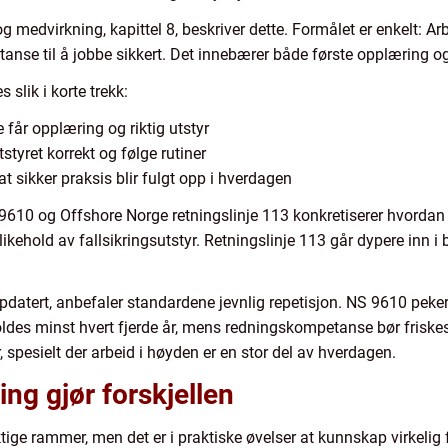
g medvirkning, kapittel 8, beskriver dette. Formålet er enkelt: Ar
nse til å jobbe sikkert. Det innebærer både første opplæring o
lik i korte trekk:
 får opplæring og riktig utstyr
styret korrekt og følge rutiner
t sikker praksis blir fulgt opp i hverdagen
9610 og Offshore Norge retningslinje 113 konkretiserer hvordan
ikehold av fallsikringsutstyr. Retningslinje 113 går dypere inn i 
pdatert, anbefaler standardene jevnlig repetisjon. NS 9610 peke
ldes minst hvert fjerde år, mens redningskompetanse bør friske
r, spesielt der arbeid i høyden er en stor del av hverdagen.
ing gjør forskjellen
iktige rammer, men det er i praktiske øvelser at kunnskap virkeli