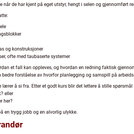
ge når de har kjent på eget utstyr, hengt i selen og gjennomført r
tte:
ele
ingsblokker
illas og konstruksjoner
ser, ofte med taubaserte systemer
rdan et fall kan oppleves, og hvordan en redning faktisk gjennomf
 en bedre forståelse av hvorfor planlegging og samspill på arbeid
lærer å si fra. Etter et godt kurs blir det lettere å stille spørsmå
? eller
er her?
å en trygg jobb og en alvorlig ulykke.
erandør