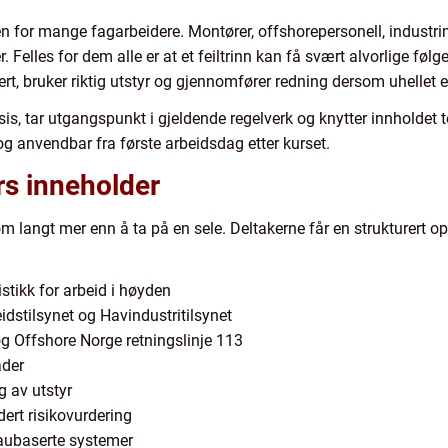
n for mange fagarbeidere. Montører, offshorepersonell, industrim
Felles for dem alle er at et feiltrinn kan få svært alvorlige følge
, bruker riktig utstyr og gjennomfører redning dersom uhellet er
is, tar utgangspunkt i gjeldende regelverk og knytter innholdet t
og anvendbar fra første arbeidsdag etter kurset.
rs inneholder
m langt mer enn å ta på en sele. Deltakerne får en strukturert 
stikk for arbeid i høyden
eidstilsynet og Havindustritilsynet
 Offshore Norge retningslinje 113
åder
ng av utstyr
dert risikovurdering
taubaserte systemer