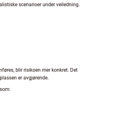
ealistiske scenarioer under veiledning.
øres, blir risikoen mer konkret. Det
splassen er avgjørende.
l som: