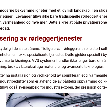
derne bekvemmeligheter med et idyllisk landskap. I en slik set
rørlegger i Levanger tilbyr ikke bare tradisjonelle rørleggertjen
ør, varmeanlegg og mye mer. Dette sikrer at både privatperson
erdag.
sering av rørleggertjenester
ydelig i de siste tiårene. Tidligere var rørleggerens rolle stort se
omheten en rekke spesialiserte tjenester. Dette gjelder spesielt i
vanserte løsninger. VVS-systemer handler ikke lenger bare om å t
ering, bruk av bærekraftige materialer og avanserte teknologier.
tter nå installasjon og vedlikehold av sprinkleranlegg, varmeanle
 industribedrifter som er avhengige av pålitelig oppvarming og kj
 tilbyr også sveisearbeid for industrisektoren, der presisjon og 