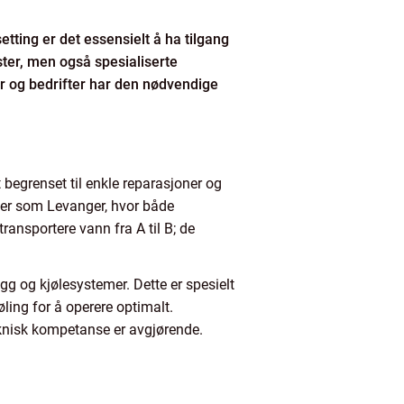
ting er det essensielt å ha tilgang
ester, men også spesialiserte
er og bedrifter har den nødvendige
tt begrenset til enkle reparasjoner og
 byer som Levanger, hvor både
ransportere vann fra A til B; de
gg og kjølesystemer. Dette er spesielt
øling for å operere optimalt.
teknisk kompetanse er avgjørende.