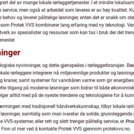
rert del av mange lokale rørleggertjenester. I et mindre lokalsam
re service, men også at arbeidet som leveres er av høy kvalitet. K
 behov og leverer pålitelige løsninger, enten det er snakk om stø
er som Protek VVS kombinerer lang erfaring med ny teknologi. Ve
ttverk av spesialister og ressurser som kan tas i bruk der det t
enester.
inger
giske nyvinninger, og dette gjenspeiles i rørleggerbransjen. Bære
le rørleggere integrerer nå miljøvennlige produkter og løsninger
g kraner, samt systemer for vannbåren varme som gir energibesp
 dette tilgang på moderne løsninger som bidrar til både økonomi
ølger alltid med på de nyeste trendene og teknologiene for å kunne
mingen med tradisjonell håndverkskunnskap, tilbyr lokale rørleg
ve løsninger, samtidig som man ivaretar de solide, grunnleggende 
VVS-systemer, eller rett og slett trenger pålitelig service, er
Pro
er. Finn ut mer ved å kontakte Protek VVS gjennom protekvvs.no.