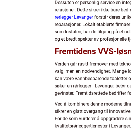
Dessuten er personlig service en integ
relasjoner. Dette sikrer ikke bare bed
rørlegger Levanger
forstår deres unike
reparasjoner. Lokalt etablerte firma
som Instalco, har de tilgang på et ne
og et bredt spekter av profesjonelle tj
Fremtidens VVS-løsn
Verden går raskt fremover med teknolo
valg, men en nødvendighet. Mange loka
kan være vannbesparende toaletter o
søker en rørlegger i Levanger, betyr
gevinster. Fremtidsrettede bedrifter f
Ved å kombinere denne moderne tilnær
sikrer en glatt overgang til innovati
For de som vurderer å oppgradere sine 
kvalitetsrørleggertjenester i Levang