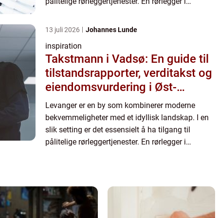
pålitelige rørleggertjenester. En rørlegger i
Levanger tilbyr ikke bare tradisjonelle r...
13 juli 2026
Johannes Lunde
inspiration
Takstmann i Vadsø: En guide til
tilstandsrapporter, verditakst og
eiendomsvurdering i Øst-
Finnmark
Levanger er en by som kombinerer moderne
bekvemmeligheter med et idyllisk landskap. I en
slik setting er det essensielt å ha tilgang til
pålitelige rørleggertjenester. En rørlegger i
Levanger tilbyr ikke bare tradisjonelle r...