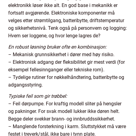
elektronikk løser ikke alt. En god base i mekanikk er
fortsatt avgjørende. Elektroniske komponenter må
velges etter strømtilgang, batteribytte, driftstemperatur
og sikkerhetsnivå. Tenk også på personvern og logging:
Hvem ser loggene, og hvor lenge lagres de?
En robust løsning bruker ofte en kombinasjon:
– Mekanisk grunnsikkerhet i dører med høy risiko.
– Elektronisk adgang der fleksibilitet gir mest verdi (for
eksempel fellesinnganger eller tekniske rom).
– Tydelige rutiner for nøkkelhåndtering, batteribytte og
adgangsstyring.
Typiske feil som gir trøbbel:
– Feil dørpumpe. For kraftig modell sliter på hengsler
og pakninger. For svak modell lukker ikke døren helt.
Begge deler svekker brann- og innbruddssikkerhet.
– Manglende forsterkning i karm. Sluttstykket må være
festet i treverk/stål, ikke bare i tynn plate.