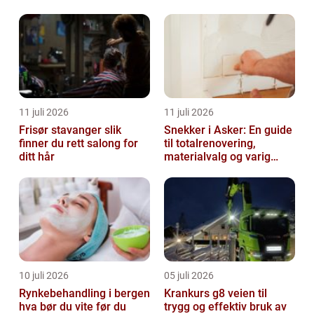
verditakst og
eiendomsvurdering i Øst-
Finnmark
11 juli 2026
11 juli 2026
Frisør stavanger slik
Snekker i Asker: En guide
finner du rett salong for
til totalrenovering,
ditt hår
materialvalg og varig
kvalitet
10 juli 2026
05 juli 2026
Rynkebehandling i bergen
Krankurs g8 veien til
hva bør du vite før du
trygg og effektiv bruk av