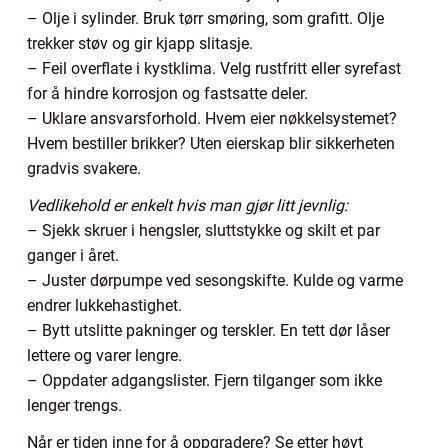
– Olje i sylinder. Bruk tørr smøring, som grafitt. Olje
trekker støv og gir kjapp slitasje.
– Feil overflate i kystklima. Velg rustfritt eller syrefast
for å hindre korrosjon og fastsatte deler.
– Uklare ansvarsforhold. Hvem eier nøkkelsystemet?
Hvem bestiller brikker? Uten eierskap blir sikkerheten
gradvis svakere.
Vedlikehold er enkelt hvis man gjør litt jevnlig:
– Sjekk skruer i hengsler, sluttstykke og skilt et par
ganger i året.
– Juster dørpumpe ved sesongskifte. Kulde og varme
endrer lukkehastighet.
– Bytt utslitte pakninger og terskler. En tett dør låser
lettere og varer lengre.
– Oppdater adgangslister. Fjern tilganger som ikke
lenger trengs.
Når er tiden inne for å oppgradere? Se etter høyt