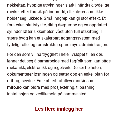
nøkkeltap, hyppige utrykninger, slark i håndtak, tydelige
merker etter forsøk på innbrudd, eller dører som ikke
holder seg lukkede. Små inngrep kan gi stor effekt. Et
forsterket sluttstykke, riktig dørpumpe og en oppdatert
sylinder løfter sikkerhetsnivået uten full utskifting. I
større bygg kan et skalerbart adgangssystem med
tydelig rolle- og romstruktur spare mye administrasjon.
For den som vil ha trygghet i hele livsløpet til en dør,
lønner det seg å samarbeide med fagfolk som kan både
mekanikk, elektronikk og regelverk. De ser helheten,
dokumenterer løsningen og setter opp en enkel plan for
drift og service. En etablert totalleverandør som
mifo.no
kan bidra med prosjektering, tilpasning,
installasjon og vedlikehold på samme sted.
Les flere innlegg her