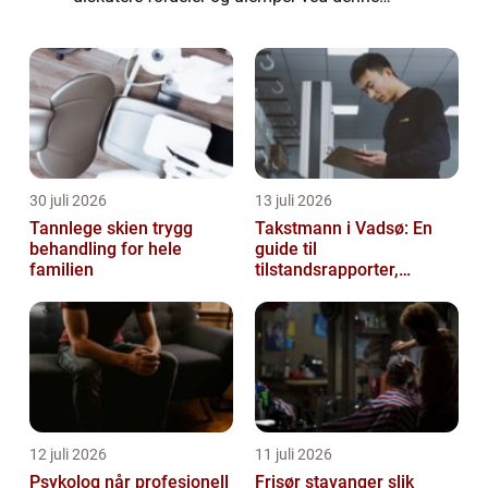
stilarten. Oversikt over klassisismen i
arkitektur Klassisismen i arkitektur o...
30 juli 2026
13 juli 2026
Tannlege skien trygg
Takstmann i Vadsø: En
behandling for hele
guide til
familien
tilstandsrapporter,
verditakst og
eiendomsvurdering i Øst-
Finnmark
12 juli 2026
11 juli 2026
Psykolog når profesjonell
Frisør stavanger slik