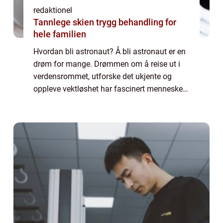
redaktionel
Tannlege skien trygg behandling for
hele familien
Hvordan bli astronaut? Å bli astronaut er en
drøm for mange. Drømmen om å reise ut i
verdensrommet, utforske det ukjente og
oppleve vektløshet har fascinert mennesker i
generasjoner. Men hva innebærer det
egentlig å bli astronaut? Hvordan kan man
opp...