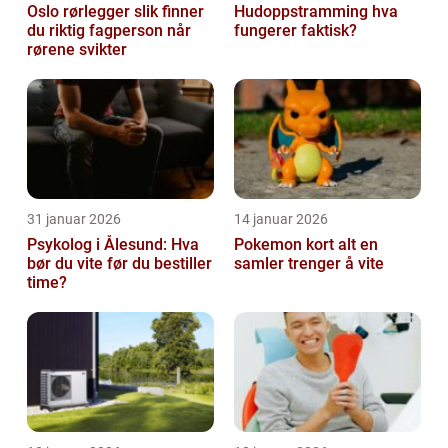
Oslo rørlegger slik finner
Hudoppstramming hva
du riktig fagperson når
fungerer faktisk?
rørene svikter
31 januar 2026
14 januar 2026
Psykolog i Ålesund: Hva
Pokemon kort alt en
bør du vite før du bestiller
samler trenger å vite
time?