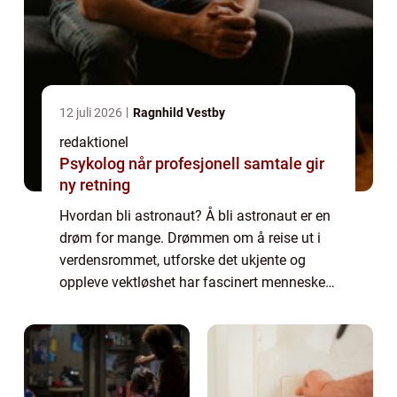
12 juli 2026
Ragnhild Vestby
redaktionel
Psykolog når profesjonell samtale gir
ny retning
Hvordan bli astronaut? Å bli astronaut er en
drøm for mange. Drømmen om å reise ut i
verdensrommet, utforske det ukjente og
oppleve vektløshet har fascinert mennesker i
generasjoner. Men hva innebærer det
egentlig å bli astronaut? Hvordan kan man
opp...