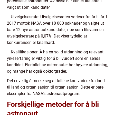
potensielle astronauter. Av disse blir kun et lite antall
valgt ut som kandidater.
– Utvelgelsesrate: Utvelgelsesraten varierer fra år til år. I
2017 mottok NASA over 18 000 søknader og valgte ut
bare 12 nye astronautkandidater, noe som tilsvarer en
utvelgelsesrate på 0,07%. Det viser tydelig at
konkurransen er knallhard.
– Kvalifikasjoner: Å ha en solid utdanning og relevant
yrkeserfaring er viktig for å bli vurdert som en seriøs
kandidat. Flertallet av astronauter har høyere utdanning,
og mange har også doktorgrader.
Det er viktig å merke seg at tallene kan variere fra land
til land og organisasjon til organisasjon. Dette er bare
eksempler fra NASA’s astronautprogram.
Forskjellige metoder for å bli
astronaut