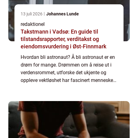
13 juli 2026
Johannes Lunde
redaktionel
Takstmann i Vadsø: En guide til
tilstandsrapporter, verditakst og
eiendomsvurdering i Øst-Finnmark
Hvordan bli astronaut? Å bli astronaut er en
drøm for mange. Drømmen om å reise ut i
verdensrommet, utforske det ukjente og
oppleve vektløshet har fascinert mennesker i
generasjoner. Men hva innebærer det
egentlig å bli astronaut? Hvordan kan man
opp...