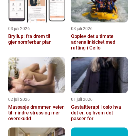
03 juli 2026
03 juli 2026
Bryllup: fra drøm til
Opplev det ultimate
gjennomførbar plan
adrenalinkicket med
rafting i Geilo
02 juli 2026
01 juli 2026
Massasje drammen veien
Gestaltterapi i oslo hva
til mindre stress og mer
det er, og hvem det
overskudd
passer for