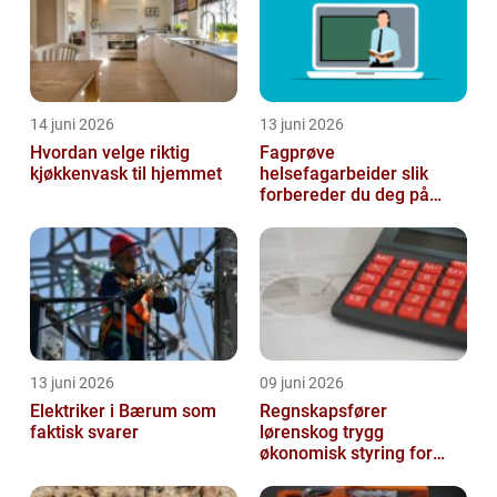
14 juni 2026
13 juni 2026
Hvordan velge riktig
Fagprøve
kjøkkenvask til hjemmet
helsefagarbeider slik
forbereder du deg på
beste måte
13 juni 2026
09 juni 2026
Elektriker i Bærum som
Regnskapsfører
faktisk svarer
lørenskog trygg
økonomisk styring for
små og mellomstore
bedrifter