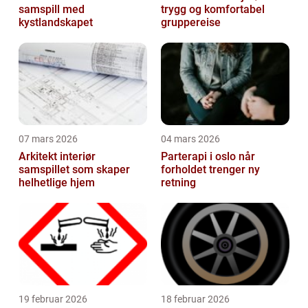
samspill med
trygg og komfortabel
kystlandskapet
gruppereise
07 mars 2026
04 mars 2026
Arkitekt interiør
Parterapi i oslo når
samspillet som skaper
forholdet trenger ny
helhetlige hjem
retning
19 februar 2026
18 februar 2026