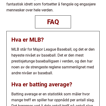
fantastisk idrett som fortsetter å fengsle og engasjere
mennesker over hele verden.
FAQ
Hva er MLB?
MLB står for Major League Baseball, og det er den
høyeste nivået av baseball. Det er den mest
prestisjetunge baseballigaen i verden, og den har
noen av de strengeste reglene sammenlignet med
andre nivåer av baseball.
Hva er batting average?
Batting average er en statistikk som måler hvor
mange treff en spiller har oppnådd per antall slag.
Det beregnes ved å dele antall treff på antall slag.