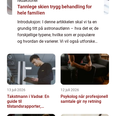
redaktionel
Tannlege skien trygg behandling for
hele familien
Introduksjon: I denne artikkelen skal vi ta en
grundig titt på astronautlønn – hva det er, de
forskjellige typene, hvilke som er populære
og hvordan de varierer. Vi vil også utforske
historien bak fordeler og ulemper knyttet til
astronautlønn o...
13 juli 2026
12 juli 2026
Takstmann i Vadsø: En
Psykolog når profesjonell
guide til
samtale gir ny retning
tilstandsrapporter,
verditakst og