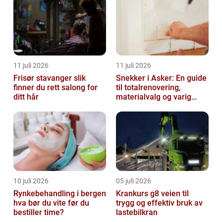
eiendomsvurdering i Øst-
Finnmark
11 juli 2026
11 juli 2026
Frisør stavanger slik
Snekker i Asker: En guide
finner du rett salong for
til totalrenovering,
ditt hår
materialvalg og varig
kvalitet
10 juli 2026
05 juli 2026
Rynkebehandling i bergen
Krankurs g8 veien til
hva bør du vite før du
trygg og effektiv bruk av
bestiller time?
lastebilkran