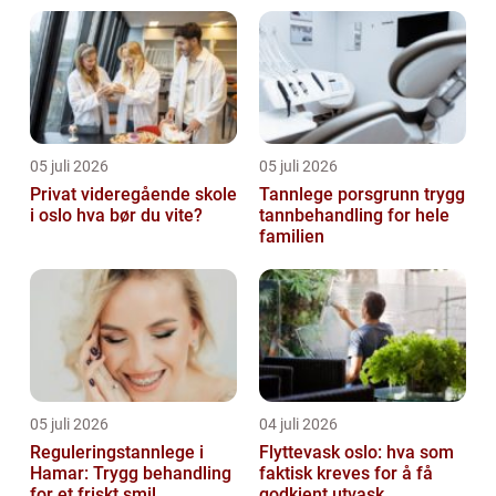
05 juli 2026
05 juli 2026
Privat videregående skole
Tannlege porsgrunn trygg
i oslo hva bør du vite?
tannbehandling for hele
familien
05 juli 2026
04 juli 2026
Reguleringstannlege i
Flyttevask oslo: hva som
Hamar: Trygg behandling
faktisk kreves for å få
for et friskt smil
godkjent utvask