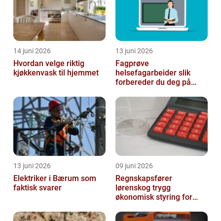
14 juni 2026
13 juni 2026
Hvordan velge riktig
Fagprøve
kjøkkenvask til hjemmet
helsefagarbeider slik
forbereder du deg på
beste måte
13 juni 2026
09 juni 2026
Elektriker i Bærum som
Regnskapsfører
faktisk svarer
lørenskog trygg
økonomisk styring for
små og mellomstore
bedrifter