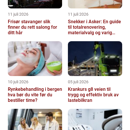
11 juli 2026
11 juli 2026
Frisør stavanger slik
Snekker i Asker: En guide
finner du rett salong for
til totalrenovering,
ditt hår
materialvalg og varig
kvalitet
10 juli 2026
05 juli 2026
Rynkebehandling i bergen
Krankurs g8 veien til
hva bør du vite før du
trygg og effektiv bruk av
bestiller time?
lastebilkran