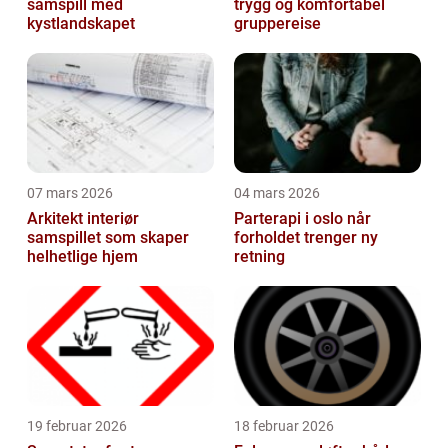
samspill med
trygg og komfortabel
kystlandskapet
gruppereise
07 mars 2026
04 mars 2026
Arkitekt interiør
Parterapi i oslo når
samspillet som skaper
forholdet trenger ny
helhetlige hjem
retning
19 februar 2026
18 februar 2026