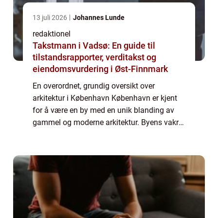
13 juli 2026
Johannes Lunde
redaktionel
Takstmann i Vadsø: En guide til
tilstandsrapporter, verditakst og
eiendomsvurdering i Øst-Finnmark
En overordnet, grundig oversikt over
arkitektur i København København er kjent
for å være en by med en unik blanding av
gammel og moderne arkitektur. Byens vakre
bygninger og arkitektoniske design tiltrekker
seg besøkende fra hele verden. I denne art...