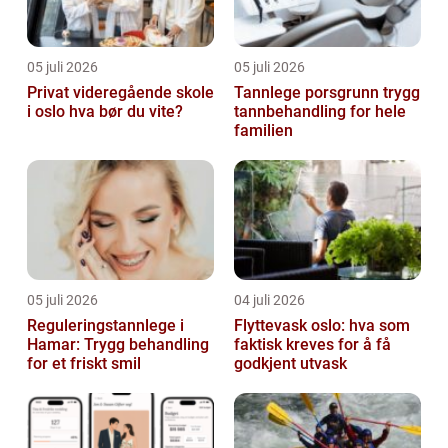
05 juli 2026
05 juli 2026
Privat videregående skole
Tannlege porsgrunn trygg
i oslo hva bør du vite?
tannbehandling for hele
familien
05 juli 2026
04 juli 2026
Reguleringstannlege i
Flyttevask oslo: hva som
Hamar: Trygg behandling
faktisk kreves for å få
for et friskt smil
godkjent utvask