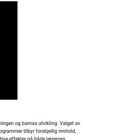
ningen og barnas utvikling. Valget av
grammer tilbyr forskjellig innhold,
itive effekter på både lærernes