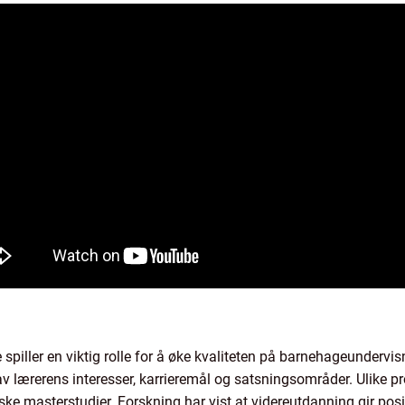
piller en viktig rolle for å øke kvaliteten på barnehageundervis
lærerens interesser, karrieremål og satsningsområder. Ulike pro
iske masterstudier. Forskning har vist at videreutdanning gir pos