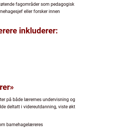
ilstøtende fagområder som pedagogisk
rnehagesjef eller forsker innen
ere inkluderer:
rer»
kter på både lærernes undervisning og
e deltatt i videreutdanning, viste økt
llom barnehagelæreres