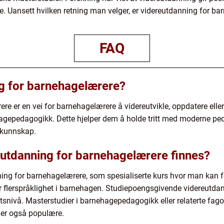
 Uansett hvilken retning man velger, er videreutdanning for bar
FAQ
g for barnehagelærere?
re er en vei for barnehagelærere å videreutvikle, oppdatere ell
agepedagogikk. Dette hjelper dem å holde tritt med moderne ped
 kunnskap.
eutdanning for barnehagelærere finnes?
anning for barnehagelærere, som spesialiserte kurs hvor man ka
r flerspråklighet i barnehagen. Studiepoengsgivende videreutda
etsnivå. Masterstudier i barnehagepedagogikk eller relaterte f
 er også populære.