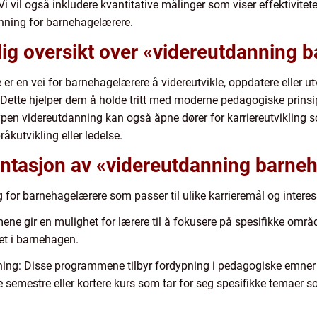
 Vi vil også inkludere kvantitative målinger som viser effektivi
anning for barnehagelærere.
dig oversikt over «videreutdanning 
er en vei for barnehagelærere å videreutvikle, oppdatere eller 
ette hjelper dem å holde tritt med moderne pedagogiske prinsi
en videreutdanning kan også åpne dører for karriereutvikling s
åkutvikling eller ledelse.
ntasjon av «videreutdanning barne
g for barnehagelærere som passer til ulike karrieremål og interes
mene gir en mulighet for lærere til å fokusere på spesifikke om
het i barnehagen.
ing: Disse programmene tilbyr fordypning i pedagogiske emner 
e semestre eller kortere kurs som tar for seg spesifikke temaer 