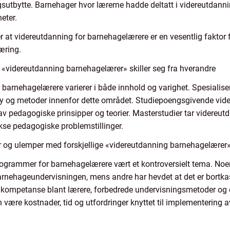
sutbytte. Barnehager hvor lærerne hadde deltatt i videreutdann
eter.
r at videreutdanning for barnehagelærere er en vesentlig faktor f
æring.
 «videreutdanning barnehagelærer» skiller seg fra hverandre
r barnehagelærere varierer i både innhold og varighet. Spesialise
tøy og metoder innenfor dette området. Studiepoengsgivende vi
 av pedagogiske prinsipper og teorier. Masterstudier tar videreutd
ekse pedagogiske problemstillinger.
r og ulemper med forskjellige «videreutdanning barnehagelærer
rogrammer for barnehagelærere vært et kontroversielt tema. Noen
arnehageundervisningen, mens andre har hevdet at det er bortkast
g kompetanse blant lærere, forbedrede undervisningsmetoder og 
være kostnader, tid og utfordringer knyttet til implementering av