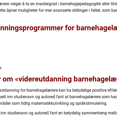
lærere velger å ta en mastergrad i barnehagepedagogikk eller t
te åpner muligheter for mer avanserte stillinger i feltet, som ba
nningsprogrammer for barnehagelær
r
er om «videreutdanning barnehagelæ
ereutdanning for barnehagelærere kan ha betydelige positive effe
 [sett inn studienavn og autorer] fant at barnehagelærere som hadd
råder som tidlig matematikkutvikling og språkstimulering.
t inn studienavn og autorer] fant en betydelig sammenheng me