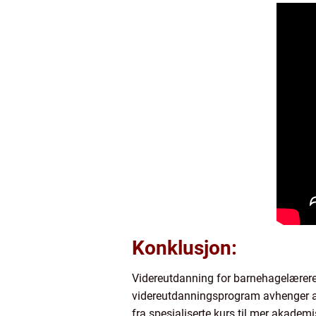
Konklusjon:
Videreutdanning for barnehagelærere s
videreutdanningsprogram avhenger av 
fra spesialiserte kurs til mer akadem