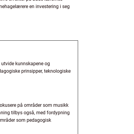
nehagelærere en investering i seg
er utvide kunnskapene og
agogiske prinsipper, teknologiske
n fokusere på områder som musikk
nning tilbys også, med fordypning
agområder som pedagogisk