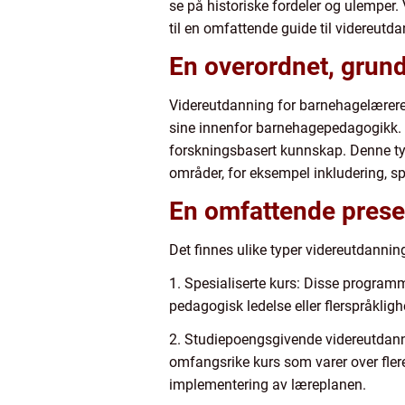
se på historiske fordeler og ulemper.
til en omfattende guide til videreutd
En overordnet, grun
Videreutdanning for barnehagelærere 
sine innenfor barnehagepedagogikk. D
forskningsbasert kunnskap. Denne typ
områder, for eksempel inkludering, spr
En omfattende prese
Det finnes ulike typer videreutdannin
1. Spesialiserte kurs: Disse program
pedagogisk ledelse eller flerspråklig
2. Studiepoengsgivende videreutdann
omfangsrike kurs som varer over fler
implementering av læreplanen.