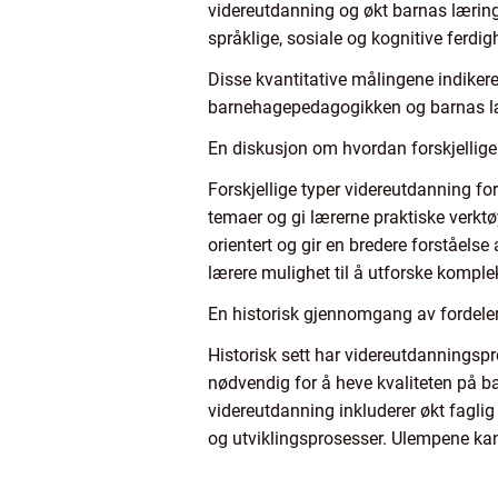
videreutdanning og økt barnas læring
språklige, sosiale og kognitive ferdigh
Disse kvantitative målingene indikere
barnehagepedagogikken og barnas l
En diskusjon om hvordan forskjellige
Forskjellige typer videreutdanning fo
temaer og gi lærerne praktiske verk
orientert og gir en bredere forståelse
lærere mulighet til å utforske kompl
En historisk gjennomgang av fordele
Historisk sett har videreutdanningsp
nødvendig for å heve kvaliteten på b
videreutdanning inkluderer økt fagli
og utviklingsprosesser. Ulempene kan 