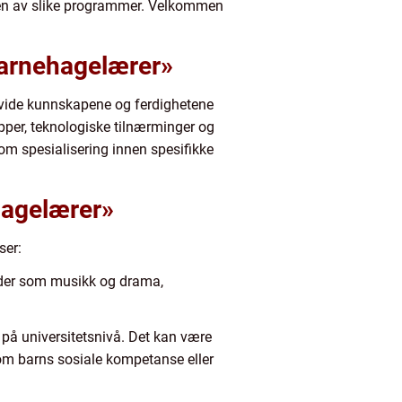
teten av slike programmer. Velkommen
barnehagelærer»
utvide kunnskapene og ferdighetene
pper, teknologiske tilnærminger og
om spesialisering innen spesifikke
hagelærer»
ser:
råder som musikk og drama,
på universitetsnivå. Det kan være
som barns sosiale kompetanse eller