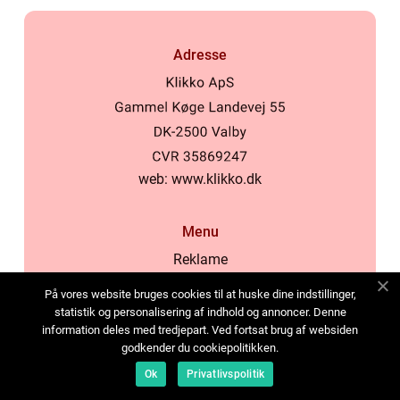
Adresse
web:
www.klikko.dk
Menu
Reklame
Om oss
På vores website bruges cookies til at huske dine indstillinger,
Cookies
statistik og personalisering af indhold og annoncer. Denne
information deles med tredjepart. Ved fortsat brug af websiden
Kontakt Oss
godkender du cookiepolitikken.
Sitemap
Ok
Privatlivspolitik