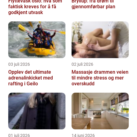
Flyttevask oslo: hva som
Bryllup: fra drøm til
faktisk kreves for å få
gjennomførbar plan
godkjent utvask
03 juli 2026
02 juli 2026
Opplev det ultimate
Massasje drammen veien
adrenalinkicket med
til mindre stress og mer
rafting i Geilo
overskudd
01 juli 2026
14 juni 2026