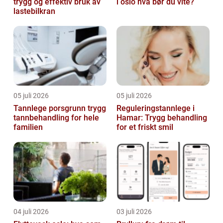
trygg og effektiv bruk av
i oslo hva bør du vite?
lastebilkran
05 juli 2026
05 juli 2026
Tannlege porsgrunn trygg
Reguleringstannlege i
tannbehandling for hele
Hamar: Trygg behandling
familien
for et friskt smil
04 juli 2026
03 juli 2026