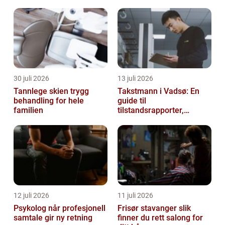
barnehagelærer videreutdanning, inkluder...
30 juli 2026
13 juli 2026
Tannlege skien trygg
Takstmann i Vadsø: En
behandling for hele
guide til
familien
tilstandsrapporter,
verditakst og
eiendomsvurdering i Øst-
Finnmark
12 juli 2026
11 juli 2026
Psykolog når profesjonell
Frisør stavanger slik
samtale gir ny retning
finner du rett salong for