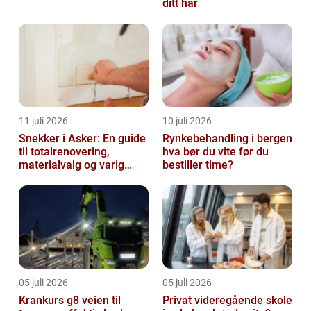
ditt hår
11 juli 2026
10 juli 2026
Snekker i Asker: En guide
Rynkebehandling i bergen
til totalrenovering,
hva bør du vite før du
materialvalg og varig
bestiller time?
kvalitet
05 juli 2026
05 juli 2026
Krankurs g8 veien til
Privat videregående skole