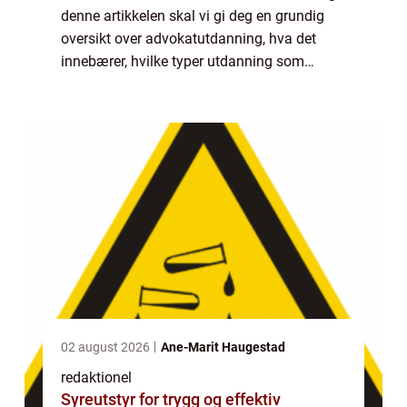
denne artikkelen skal vi gi deg en grundig
oversikt over advokatutdanning, hva det
innebærer, hvilke typer utdanning som
finnes, og hvordan de skiller seg fra
hverandre. Vi vil også diskutere historien bak
...
02 august 2026
Ane-Marit Haugestad
redaktionel
Syreutstyr for trygg og effektiv