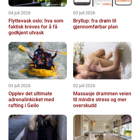
04 juli 2026
03 juli 2026
Flyttevask oslo: hva som
Bryllup: fra drøm til
faktisk kreves for å få
gjennomførbar plan
godkjent utvask
03 juli 2026
02 juli 2026
Opplev det ultimate
Massasje drammen veien
adrenalinkicket med
til mindre stress og mer
rafting i Geilo
overskudd