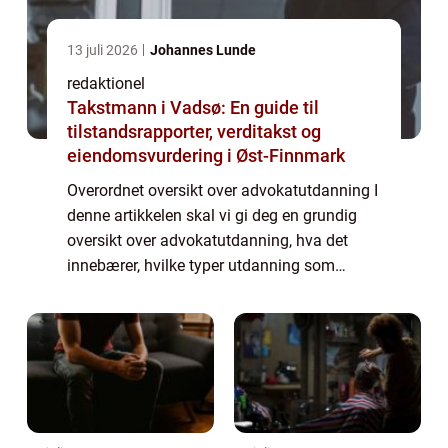
13 juli 2026
Johannes Lunde
redaktionel
Takstmann i Vadsø: En guide til
tilstandsrapporter, verditakst og
eiendomsvurdering i Øst-Finnmark
Overordnet oversikt over advokatutdanning I
denne artikkelen skal vi gi deg en grundig
oversikt over advokatutdanning, hva det
innebærer, hvilke typer utdanning som
finnes, og hvordan de skiller seg fra
hverandre. Vi vil også diskutere historien bak
...